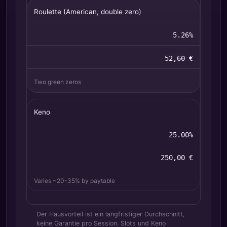
Roulette (American, double zero)
5.26%
52,60 €
Two green zeros
Keno
25.00%
250,00 €
Varies ~20-35% by paytable
Der Hausvorteil ist ein langfristiger Durchschnitt,
keine Garantie pro Session. Slots und Keno