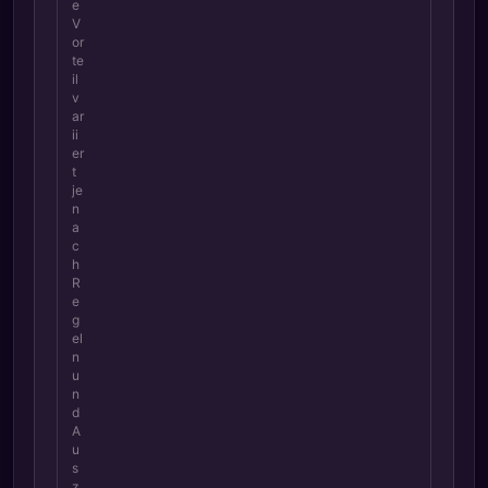
e
V
or
te
il
v
ar
ii
er
t
je
n
a
c
h
R
e
g
el
n
u
n
d
A
u
s
z