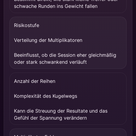
schwache Runden ins Gewicht fallen
Risikostufe
Verteilung der Multiplikatoren
Beeinflusst, ob die Session eher gleichmäßig
oder stark schwankend verläuft
Anzahl der Reihen
Komplexität des Kugelwegs
Kann die Streuung der Resultate und das
Gefühl der Spannung verändern