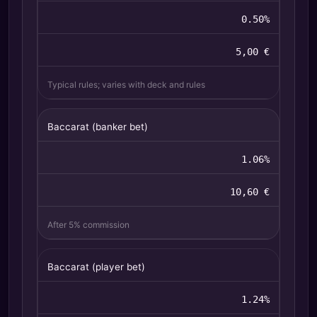
0.50%
5,00 €
Typical rules; varies with deck and rules
Baccarat (banker bet)
1.06%
10,60 €
After 5% commission
Baccarat (player bet)
1.24%