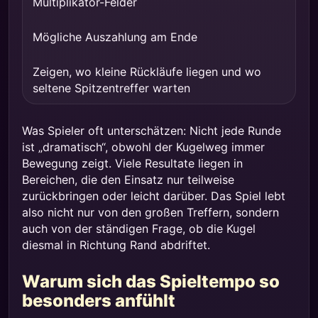
Multiplikator-Felder
Mögliche Auszahlung am Ende
Zeigen, wo kleine Rückläufe liegen und wo
seltene Spitzentreffer warten
Was Spieler oft unterschätzen: Nicht jede Runde
ist „dramatisch“, obwohl der Kugelweg immer
Bewegung zeigt. Viele Resultate liegen in
Bereichen, die den Einsatz nur teilweise
zurückbringen oder leicht darüber. Das Spiel lebt
also nicht nur von den großen Treffern, sondern
auch von der ständigen Frage, ob die Kugel
diesmal in Richtung Rand abdriftet.
Warum sich das Spieltempo so
besonders anfühlt