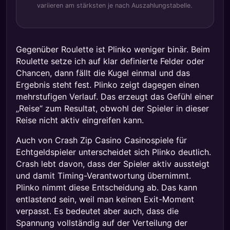
variieren am stärksten je nach Auszahlungstabelle.
Gegenüber Roulette ist Plinko weniger binär. Beim
Roulette setze ich auf klar definierte Felder oder
Chancen, dann fällt die Kugel einmal und das
Ergebnis steht fest. Plinko zeigt dagegen einen
mehrstufigen Verlauf. Das erzeugt das Gefühl einer
„Reise“ zum Resultat, obwohl der Spieler in dieser
Reise nicht aktiv eingreifen kann.
Auch von Crash
Zip Casino Casinospiele für
Echtgeldspieler
unterscheidet sich Plinko deutlich.
Crash lebt davon, dass der Spieler aktiv aussteigt
und damit Timing-Verantwortung übernimmt.
Plinko nimmt diese Entscheidung ab. Das kann
entlastend sein, weil man keinen Exit-Moment
verpasst. Es bedeutet aber auch, dass die
Spannung vollständig auf der Verteilung der