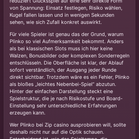
reduziert Glücksspiel auf eine sehr direkte Form
von Spannung: Einsatz festlegen, Risiko wählen,
Kugel fallen lassen und in wenigen Sekunden
sehen, wie sich Zufall konkret auswirkt.
Für viele Spieler ist genau das der Grund, warum
Plinko so viel Aufmerksamkeit bekommt. Anders
als bei klassischen Slots muss ich hier keine
Walzen, Bonusbilder oder komplexen Sonderregeln
entschlüsseln. Die Oberfläche ist klar, der Ablauf
sofort verständlich, der Ausgang jeder Runde
direkt sichtbar. Trotzdem wäre es ein Fehler, Plinko
als bloßes „leichtes Nebenbei-Spiel“ abzutun.
Hinter der einfachen Darstellung steckt eine
Spielstruktur, die je nach Risikostufe und Board-
Einstellung sehr unterschiedliche Erfahrungen
erzeugen kann.
Wer Plinko bei Zip casino ausprobieren will, sollte
deshalb nicht nur auf die Optik schauen.
Entscheidend ist, wie das Spieltempo, die