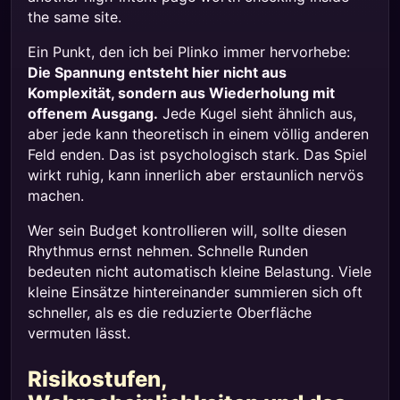
the same site.
Ein Punkt, den ich bei Plinko immer hervorhebe:
Die Spannung entsteht hier nicht aus
Komplexität, sondern aus Wiederholung mit
offenem Ausgang.
Jede Kugel sieht ähnlich aus,
aber jede kann theoretisch in einem völlig anderen
Feld enden. Das ist psychologisch stark. Das Spiel
wirkt ruhig, kann innerlich aber erstaunlich nervös
machen.
Wer sein Budget kontrollieren will, sollte diesen
Rhythmus ernst nehmen. Schnelle Runden
bedeuten nicht automatisch kleine Belastung. Viele
kleine Einsätze hintereinander summieren sich oft
schneller, als es die reduzierte Oberfläche
vermuten lässt.
Risikostufen,